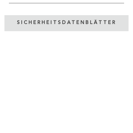
SICHERHEITSDATENBLÄTTER
DOWNLOADS
VEREDELUNGEN
TECHNISCHE DATENBLÄTTER
SICHERHEITSDATENBLÄTTER