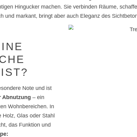
chtigen Hingucker machen. Sie verbinden Räume, schaf
isch und markant, bringt aber auch Eleganz des Sichtbet
INE
SCHE
IST?
esondere Note und ist
r Abnutzung
– ein
erten Wohnbereichen. In
 Holz, Glas oder Stahl
cht, das Funktion und
ppe: