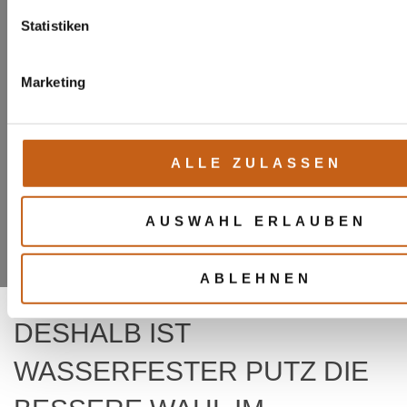
Statistiken
WASSERFESTER
Marketing
PUTZ IM
BADEZIMMER –
ALLE ZULASSEN
DESIGN OHNE
AUSWAHL ERLAUBEN
FLIESEN
ABLEHNEN
DESHALB IST
WASSERFESTER PUTZ DIE