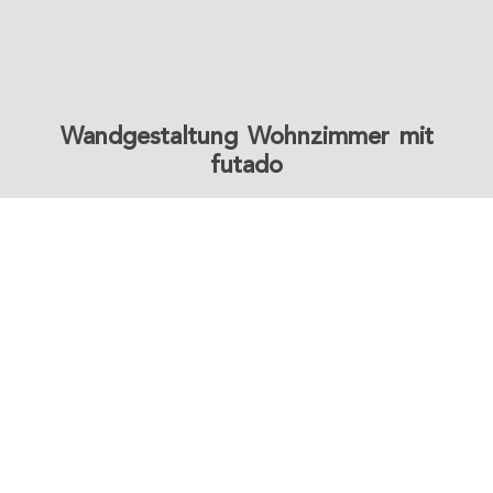
Wandgestaltung Wohnzimmer mit
futado
STARTEN SIE IHR PROJEKT!
SIE
IHR
HANDWERK
Finden Sie
HABEN
PROJEKT
schnell und
Konfigurieren
einfach einen
FRAGEN?