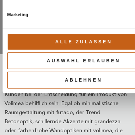
Marketing
BROSCHÜRE 2022
ALLE ZULASSEN
AUSWAHL ERLAUBEN
Die Volimea Broschüre ist unser beliebtestes
Werbemittel. Sie gibt einen Einblick in
ABLEHNEN
verschiedene Projekte von Volimea und kann Ihren
Kunden bei der Entscheidung für ein Produkt von
Volimea behilflich sein. Egal ob minimalistische
Raumgestaltung mit futado, der Trend
Betonoptik, schillernde Akzente mit grandezza
oder farbenfrohe Wandoptiken mit volimea, die