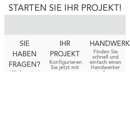
STARTEN SIE IHR PROJEKT!
SIE
IHR
HANDWERK
Finden Sie
HABEN
PROJEKT
schnell und
Konfigurieren
einfach einen
FRAGEN?
Sie jetzt mit
Handwerker
Wir beraten
wenigen
in Ihrer
Sie gern!
Klicks Ihr
Nähe!
individuelles
KONTAKTANFRAGE
ENTDECKEN
Projekt!
KOSTENLOSES
ANGEBOT