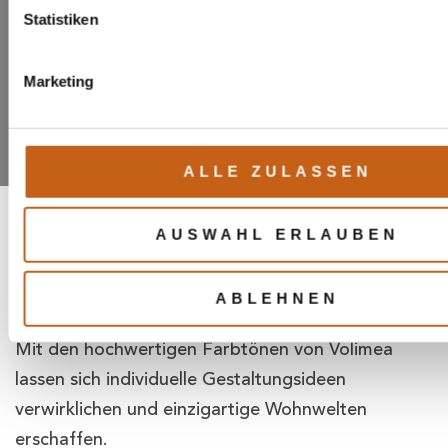
Statistiken
DIE WELT DER
FARBEN: KREATIVITÄT
Marketing
MIT VOLIMEA
ALLE ZULASSEN
Farben prägen das Leben und Beeinflussen die
AUSWAHL ERLAUBEN
Atmosphäre von Räumen auf vielfältige Weise. Sie
schaffen Stimmungen, setzen Akzente und
ABLEHNEN
verleihen jedem Ambiente eine besondere Note.
Mit den hochwertigen Farbtönen von Volimea
lassen sich individuelle Gestaltungsideen
verwirklichen und einzigartige Wohnwelten
erschaffen.