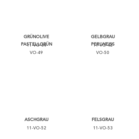
GRÜNOLIVE
GELBGRAU
PASTELLGRÜN
PERLWEISS
11-VO-34
11-VO-42
VO-49
VO-50
ASCHGRAU
FELSGRAU
11-VO-52
11-VO-53