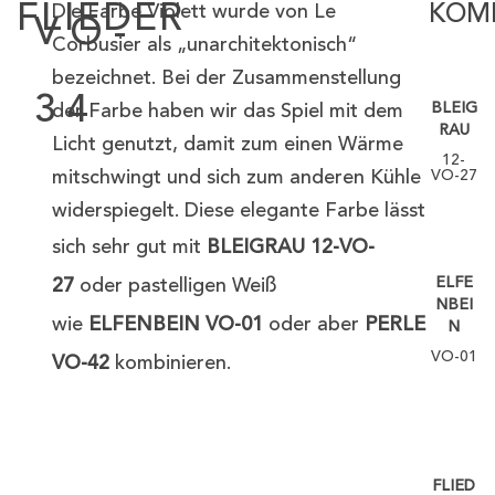
FLIEDER
Die Farbe Violett wurde von Le
KOM
VO-
Corbusier als „unarchitektonisch“
bezeichnet. Bei der Zusammenstellung
34
BLEIG
der Farbe haben wir das Spiel mit dem
RAU
Licht genutzt, damit zum einen Wärme
12-
mitschwingt und sich zum anderen Kühle
VO-27
widerspiegelt. Diese elegante Farbe lässt
sich sehr gut mit
BLEIGRAU 12-VO-
ELFE
27
oder pastelligen Weiß
NBEI
wie
ELFENBEIN VO-01
oder aber
PERLE
N
VO-01
VO-42
kombinieren.
FLIED