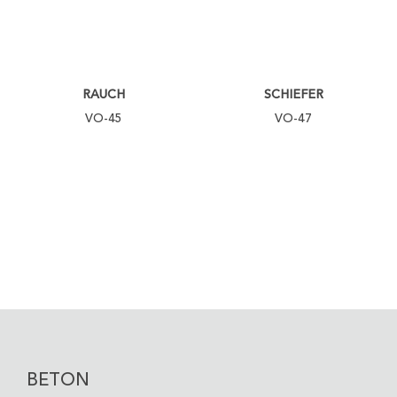
RAUCH
SCHIEFER
VO-45
VO-47
TAUBENGRAU
GRAUWEISS
VO-48
VO-51
BETON