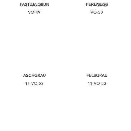
PASTELLGRÜN
PERLWEISS
11-VO-34
11-VO-42
VO-49
VO-50
ASCHGRAU
FELSGRAU
11-VO-52
11-VO-53