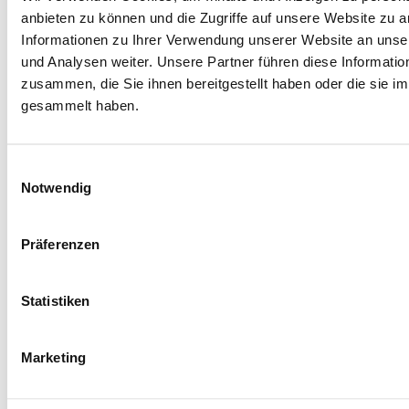
anbieten zu können und die Zugriffe auf unsere Website zu 
Informationen zu Ihrer Verwendung unserer Website an unse
und Analysen weiter. Unsere Partner führen diese Informati
zusammen, die Sie ihnen bereitgestellt haben oder die sie 
CHAMPAGNE
BORDEAUX
gesammelt haben.
VO-32
VO-33
Einwilligungsauswahl
Notwendig
Präferenzen
Statistiken
FLIEDER
KARAMELL
VOLIMEA "NATUR"
Marketing
VO-34
VO-37