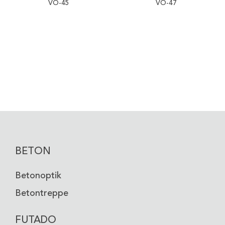
VO-45
VO-47
TAUBENGRAU
GRAUWEISS
VO-48
VO-51
BETON
Betonoptik
Betontreppe
FUTADO