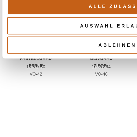
ALLE ZULAS
AUSWAHL ERLA
ABLEHNEN
PASTELLGRAU
OLIVGRAU
PERLE
ZIEGEL
10-VO-80
10-VO-94
VO-42
VO-46