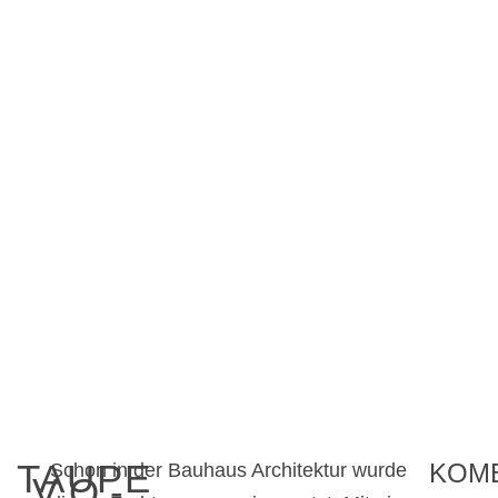
TAUPE
KOMB
Schon in der Bauhaus Architektur wurde
VO-