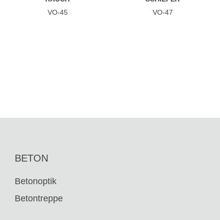
VO-45
VO-47
TAUBENGRAU
GRAUWEISS
VO-48
VO-51
BETON
Betonoptik
Betontreppe