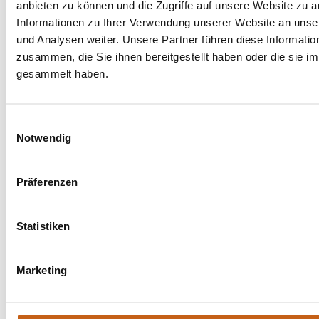
anbieten zu können und die Zugriffe auf unsere Website zu 
Informationen zu Ihrer Verwendung unserer Website an unse
und Analysen weiter. Unsere Partner führen diese Informati
zusammen, die Sie ihnen bereitgestellt haben oder die sie 
gesammelt haben.
CHAMPAGNE
BORDEAUX
VO-32
VO-33
Einwilligungsauswahl
Notwendig
Präferenzen
Statistiken
Marketing
FLIEDER
KARAMELL
VOLIMEA "NATUR"
VO-34
VO-37