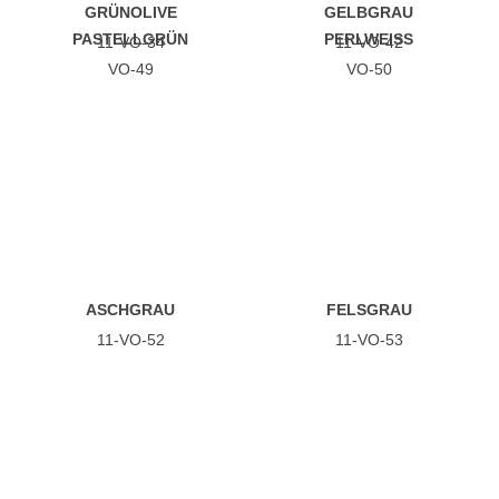
GRÜNOLIVE
GELBGRAU
PASTELLGRÜN
PERLWEISS
11-VO-34
11-VO-42
VO-49
VO-50
ASCHGRAU
FELSGRAU
11-VO-52
11-VO-53