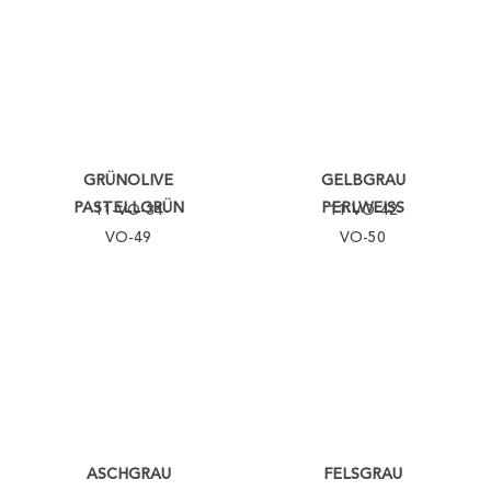
GRÜNOLIVE
GELBGRAU
PASTELLGRÜN
PERLWEISS
11-VO-34
11-VO-42
VO-49
VO-50
ASCHGRAU
FELSGRAU