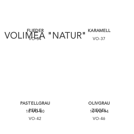
FLIEDER
KARAMELL
VOLIMEA "NATUR"
VO-34
VO-37
PASTELLGRAU
OLIVGRAU
PERLE
ZIEGEL
10-VO-80
10-VO-94
VO-42
VO-46