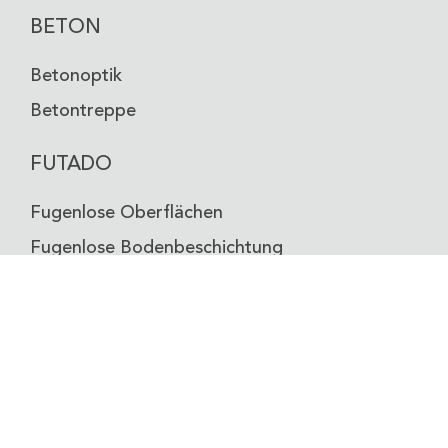
VO-48
VO-51
BETON
Betonoptik
Betontreppe
FUTADO
Fugenlose Oberflächen
TÜRKISGRAU
Fugenlose Bodenbeschichtung
VO-52
Fugenloses Bad
Wasserfester Putz
EXTERIO LOTUS
Fassadenbeschichtung