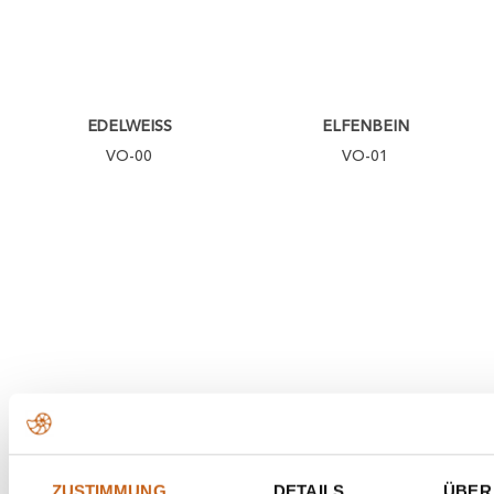
EDELWEISS
ELFENBEIN
VO-00
VO-01
EIERSCHALE
SAVANNE
VO-02
VO-03
ZUSTIMMUNG
DETAILS
ÜBER