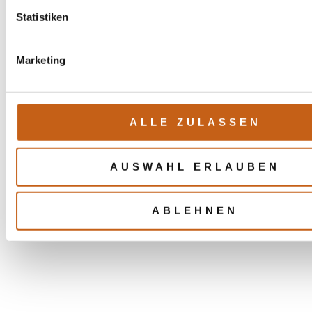
SIERRA
LACHS
Statistiken
VO-07
VO-09
Marketing
ALLE ZULASSEN
AUSWAHL ERLAUBEN
LINDGRÜN
MINZE
ABLEHNEN
VO-15
VO-16