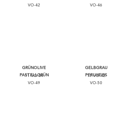
VO-42
VO-46
GRÜNOLIVE
GELBGRAU
PASTELLGRÜN
PERLWEISS
11-VO-34
11-VO-42
VO-49
VO-50