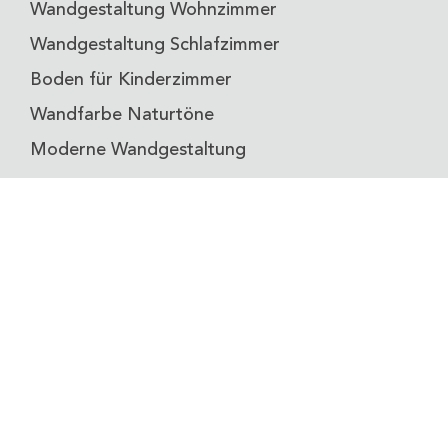
Wandgestaltung Wohnzimmer
Wandgestaltung Schlafzimmer
Boden für Kinderzimmer
Wandfarbe Naturtöne
Moderne Wandgestaltung
ADRESSE
Volimea
Eine Marke der San Marco Coatings
Deutschland GmbH
Josef-Rodenstock-Straße 5,