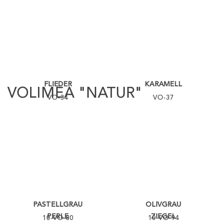
FLIEDER
KARAMELL
VOLIMEA "NATUR"
VO-34
VO-37
PASTELLGRAU
OLIVGRAU
PERLE
ZIEGEL
10-VO-80
10-VO-94