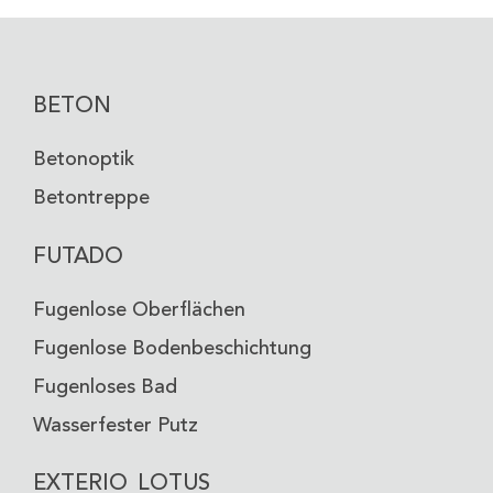
TAUBENGRAU
GRAUWEISS
VO-48
VO-51
BETON
Betonoptik
Betontreppe
FUTADO
Fugenlose Oberflächen
TÜRKISGRAU
Fugenlose Bodenbeschichtung
VO-52
Fugenloses Bad
Wasserfester Putz
EXTERIO LOTUS