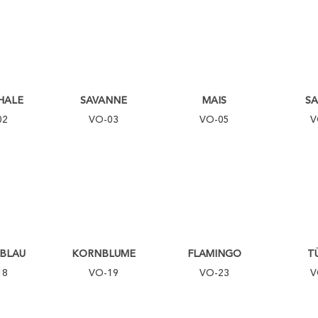
HALE
SAVANNE
MAIS
S
02
VO-03
VO-05
V
BLAU
KORNBLUME
FLAMINGO
T
18
VO-19
VO-23
V