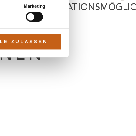
KOMBINATIONSMÖGLIC
Marketing
ROLLE
LE ZULASSEN
ONEN